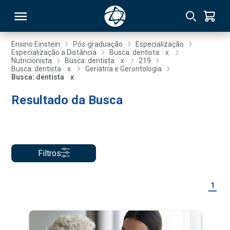
Ensino Einstein
Pós-graduação
Especialização
Especialização a Distância
Busca: dentista
x
Nutricionista
Busca: dentista
x
219
RSO
Busca: dentista
x
Geriatria e Gerontologia
Busca: dentista
x
Resultado da Busca
TIVAS
S
IN
ONAL
Filtros
 MBA
1
NTRO