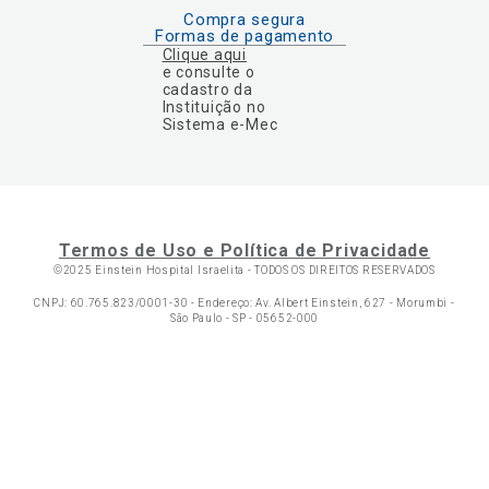
Compra segura
Formas de pagamento
Clique aqui
e consulte o
cadastro da
Instituição no
Sistema e-Mec
Termos de Uso e Política de Privacidade
©2025 Einstein Hospital Israelita -
TODOS OS DIREITOS RESERVADOS
CNPJ: 60.765.823/0001-30 - Endereço: Av. Albert Einstein, 627 - Morumbi -
São Paulo - SP - 05652-000
Ol