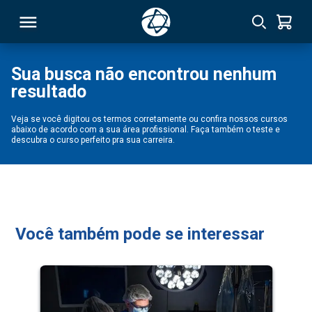
Sua busca não encontrou nenhum
resultado
RSO
Veja se você digitou os termos corretamente ou confira nossos cursos
abaixo de acordo com a sua área profissional. Faça também o teste e
TIVAS
descubra o curso perfeito pra sua carreira.
S
IN
ONAL
Você também pode se interessar
 MBA
NTRO