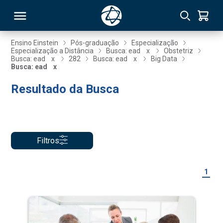
Ensino Einstein
Pós-graduação
Especialização
Especialização a Distância
Busca: ead
x
Obstetriz
Busca: ead
x
282
Busca: ead
x
Big Data
RSO
Busca: ead
x
Resultado da Busca
TIVAS
S
IN
ONAL
Filtros
1
 MBA
NTRO