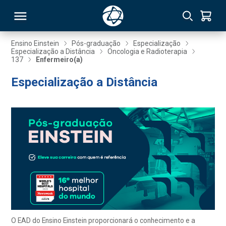
Ensino Einstein
Pós-graduação
Especialização
Especialização a Distância
Oncologia e Radioterapia
137
Enfermeiro(a)
RSO
Especialização a Distância
TIVAS
S
IN
ONAL
 MBA
O EAD do Ensino Einstein proporcionará o conhecimento e a
NTRO