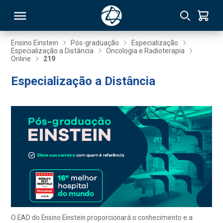
Ensino Einstein
Pós-graduação
Especialização
Especialização a Distância
Oncologia e Radioterapia
Online
219
RSO
Especialização a Distância
TIVAS
S
IN
ONAL
 MBA
O EAD do Ensino Einstein proporcionará o conhecimento e a
NTRO