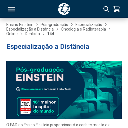
Ensino Einstein
Pós-graduação
Especialização
Especialização a Distância
Oncologia e Radioterapia
Online
Dentista
144
RSO
Especialização a Distância
TIVAS
S
IN
ONAL
 MBA
O EAD do Ensino Einstein proporcionará o conhecimento e a
NTRO