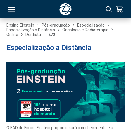
Ensino Einstein
Pós-graduação
Especialização
Especialização a Distância
Oncologia e Radioterapia
Online
Dentista
272
RSO
Especialização a Distância
TIVAS
S
IN
ONAL
 MBA
O EAD do Ensino Einstein proporcionará o conhecimento e a
NTRO