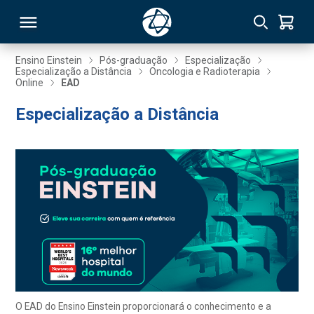
Ensino Einstein
Pós-graduação
Especialização
Especialização a Distância
Oncologia e Radioterapia
Online
EAD
RSO
Especialização a Distância
TIVAS
S
IN
ONAL
 MBA
O EAD do Ensino Einstein proporcionará o conhecimento e a
NTRO