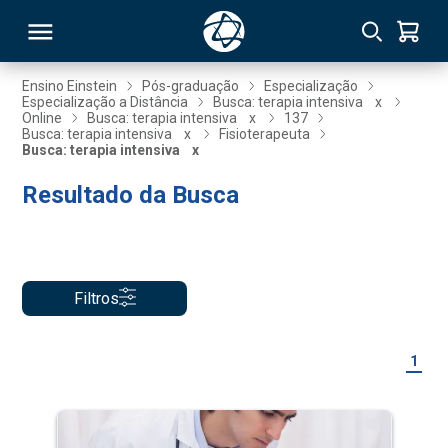
Ensino Einstein
Pós-graduação
Especialização
Especialização a Distância
Busca: terapia intensiva
x
Online
Busca: terapia intensiva
x
137
RSO
Busca: terapia intensiva
x
Fisioterapeuta
Busca: terapia intensiva
x
Resultado da Busca
TIVAS
S
IN
ONAL
Filtros
 MBA
1
NTRO