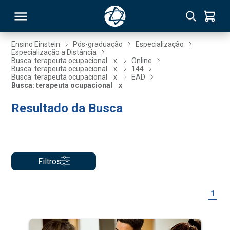
Ensino Einstein
Pós-graduação
Especialização
Especialização a Distância
Busca: terapeuta ocupacional
x
Online
RSO
Busca: terapeuta ocupacional
x
144
Busca: terapeuta ocupacional
x
EAD
Busca: terapeuta ocupacional
x
TIVAS
Resultado da Busca
S
IN
ONAL
Filtros
 MBA
1
NTRO