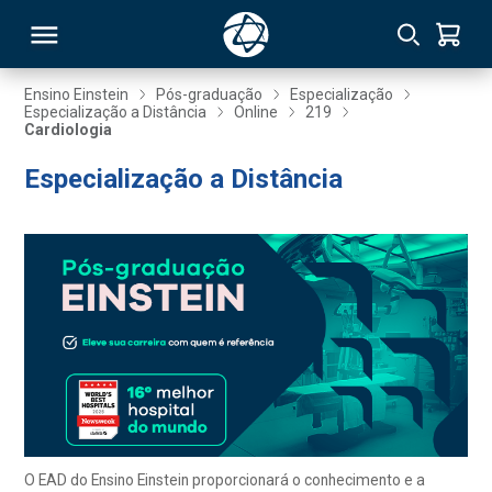
Ensino Einstein
Pós-graduação
Especialização
Especialização a Distância
Online
219
Cardiologia
RSO
Especialização a Distância
TIVAS
S
IN
ONAL
 MBA
O EAD do Ensino Einstein proporcionará o conhecimento e a
NTRO