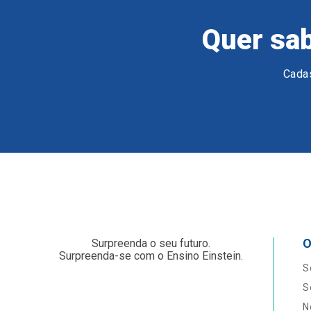
Quer sab
Cadas
O
Surpreenda o seu futuro.
Surpreenda-se com o Ensino Einstein.
S
S
N