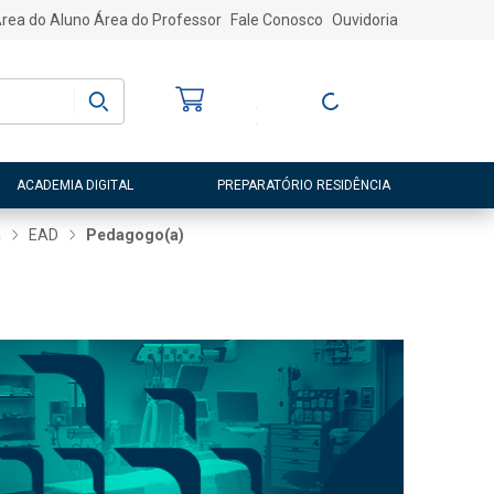
rea do Aluno
Área do Professor
Fale Conosco
Ouvidoria
Bem-vindo
(a)
Entre ou Cadastre-
se
ACADEMIA DIGITAL
PREPARATÓRIO RESIDÊNCIA
a
EAD
Pedagogo(a)