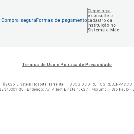
Clique aqui
e consulte o
Compra segura
Formas de pagamento
cadastro da
Instituição no
Sistema e-Mec
Termos de Uso e Política de Privacidade
©2025 Einstein Hospital Israelita -
TODOS OS DIREITOS RESERVADOS
23/0001-30 - Endereço: Av. Albert Einstein, 627 - Morumbi - São Paulo -