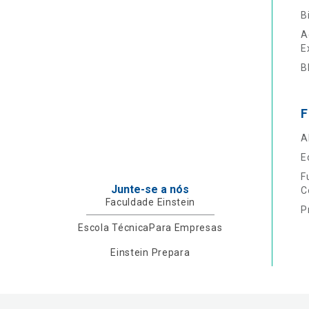
B
A
E
B
F
A
E
F
Junte-se a nós
C
Faculdade Einstein
P
Escola Técnica
Para Empresas
Einstein Prepara