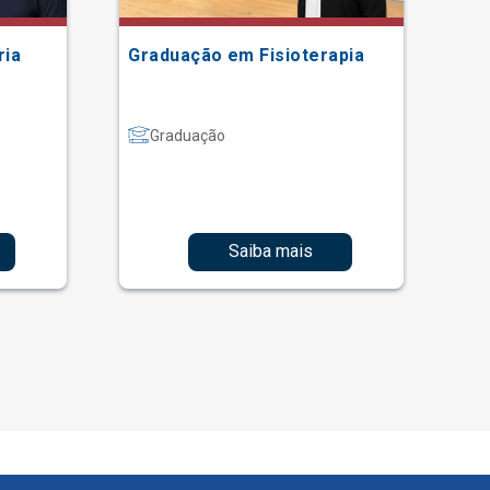
ria
Graduação em Fisioterapia
Gr
Graduação
Saiba mais