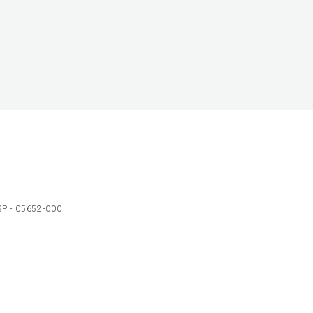
 SP - 05652-000
Ol