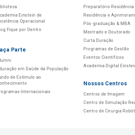
iblioteca
Preparatório Residência
cademia Einstein de
Residência e Aprimora
xcelência Operacional
Pós-graduação & MBA
log Fique por Dentro
Mestrado e Doutorado
Curta Duração
aça Parte
Programas de Gestão
Eventos Científicos
lumni
Academia Digital Einstei
ducação em Saúde da População
undo de Estímulo ao
Nossos Centros
onhecimento
rogramas Internacionais
Centros de Imagem
Centro de Simulação Rea
Centro de Cirurgia Robót