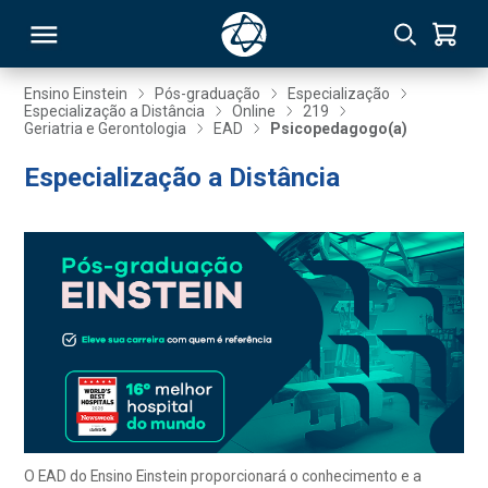
Ensino Einstein
Pós-graduação
Especialização
Especialização a Distância
Online
219
Geriatria e Gerontologia
EAD
Psicopedagogo(a)
RSO
Especialização a Distância
TIVAS
S
IN
ONAL
 MBA
O EAD do Ensino Einstein proporcionará o conhecimento e a
NTRO