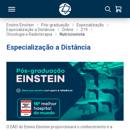
Ensino Einstein
Pós-graduação
Especialização
Especialização a Distância
Online
219
Oncologia e Radioterapia
Nutricionista
RSO
Especialização a Distância
TIVAS
S
IN
ONAL
 MBA
O EAD do Ensino Einstein proporcionará o conhecimento e a
NTRO