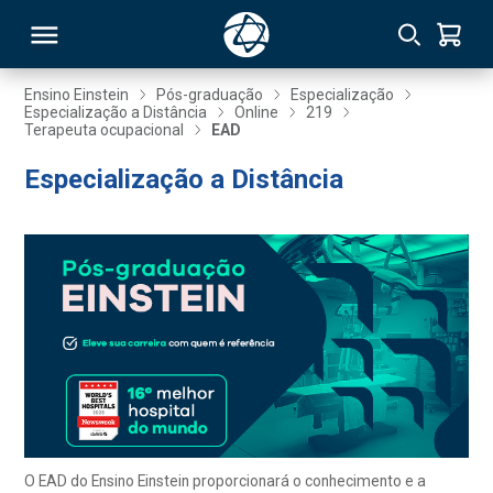
Ensino Einstein
Pós-graduação
Especialização
Especialização a Distância
Online
219
Terapeuta ocupacional
EAD
RSO
Especialização a Distância
TIVAS
S
IN
ONAL
 MBA
O EAD do Ensino Einstein proporcionará o conhecimento e a
NTRO