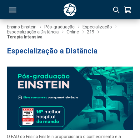
Ensino Einstein
Pós-graduação
Especialização
Especialização a Distância
Online
219
Terapia Intensiva
RSO
Especialização a Distância
TIVAS
S
IN
ONAL
 MBA
O EAD do Ensino Einstein proporcionará o conhecimento e a
NTRO