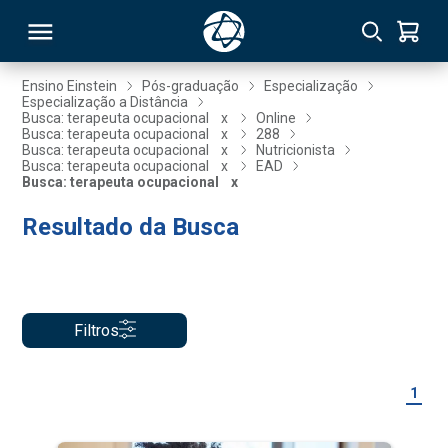
Ensino Einstein
Pós-graduação
Especialização
Especialização a Distância
Busca: terapeuta ocupacional
x
Online
RSO
Busca: terapeuta ocupacional
x
288
Busca: terapeuta ocupacional
x
Nutricionista
Busca: terapeuta ocupacional
x
EAD
Busca: terapeuta ocupacional
x
TIVAS
Resultado da Busca
S
IN
ONAL
Filtros
 MBA
1
NTRO