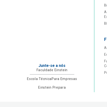
B
A
E
B
F
A
E
F
Junte-se a nós
C
Faculdade Einstein
P
Escola Técnica
Para Empresas
Einstein Prepara