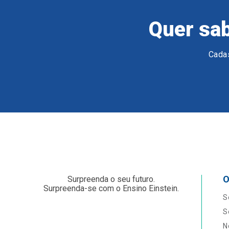
Quer sab
Cadas
O
Surpreenda o seu futuro.
Surpreenda-se com o Ensino Einstein.
S
S
N