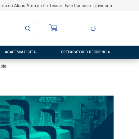
rea do Aluno
Área do Professor
Fale Conosco
Ouvidoria
Bem-vindo
(a)
Entre ou Cadastre-
se
ACADEMIA DIGITAL
PREPARATÓRIO RESIDÊNCIA
apia