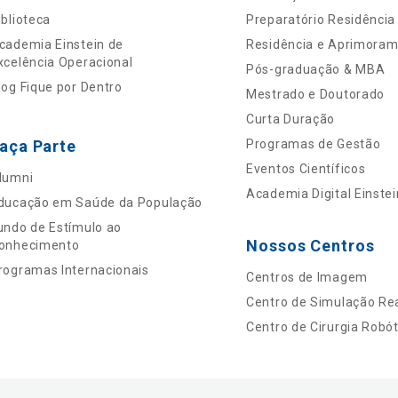
iblioteca
Preparatório Residência
cademia Einstein de
Residência e Aprimora
xcelência Operacional
Pós-graduação & MBA
log Fique por Dentro
Mestrado e Doutorado
Curta Duração
aça Parte
Programas de Gestão
Eventos Científicos
lumni
Academia Digital Einstei
ducação em Saúde da População
undo de Estímulo ao
Nossos Centros
onhecimento
rogramas Internacionais
Centros de Imagem
Centro de Simulação Rea
Centro de Cirurgia Robót