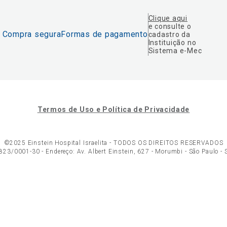
Clique aqui
e consulte o
Compra segura
Formas de pagamento
cadastro da
Instituição no
Sistema e-Mec
Termos de Uso e Política de Privacidade
©2025 Einstein Hospital Israelita -
TODOS OS DIREITOS RESERVADOS
23/0001-30 - Endereço: Av. Albert Einstein, 627 - Morumbi - São Paulo -