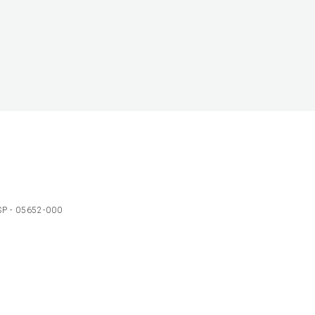
 SP - 05652-000
Ol