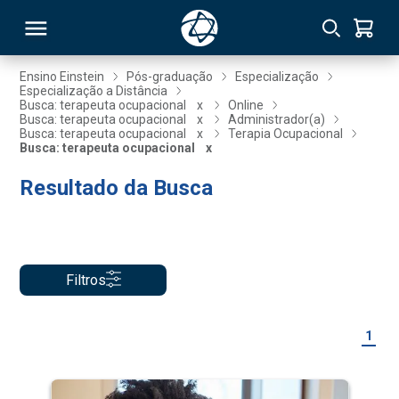
Ensino Einstein
Pós-graduação
Especialização
Especialização a Distância
Busca: terapeuta ocupacional
x
Online
RSO
Busca: terapeuta ocupacional
x
Administrador(a)
Busca: terapeuta ocupacional
x
Terapia Ocupacional
Busca: terapeuta ocupacional
x
TIVAS
Resultado da Busca
S
IN
ONAL
Filtros
 MBA
1
NTRO