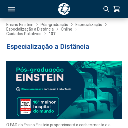
Ensino Einstein
Pós-graduação
Especialização
Especialização a Distância
Online
Cuidados Paliativos
137
RSO
Especialização a Distância
TIVAS
S
IN
ONAL
 MBA
O EAD do Ensino Einstein proporcionará o conhecimento e a
NTRO