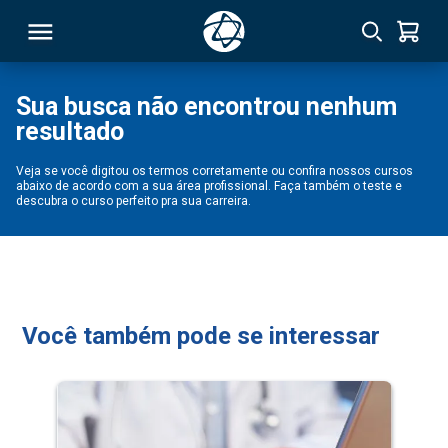
Sua busca não encontrou nenhum
resultado
RSO
Veja se você digitou os termos corretamente ou confira nossos cursos
abaixo de acordo com a sua área profissional. Faça também o teste e
TIVAS
descubra o curso perfeito pra sua carreira.
S
IN
ONAL
Você também pode se interessar
 MBA
NTRO