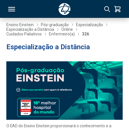
Ensino Einstein
Pós-graduação
Especialização
Especialização a Distância
Online
Cuidados Paliativos
Enfermeiro(a)
326
RSO
Especialização a Distância
TIVAS
S
IN
ONAL
 MBA
O EAD do Ensino Einstein proporcionará o conhecimento e a
NTRO