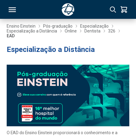
Ensino Einstein
Pós-graduação
Especialização
Especialização a Distância
Online
Dentista
326
EAD
RSO
Especialização a Distância
TIVAS
S
IN
ONAL
 MBA
O EAD do Ensino Einstein proporcionará o conhecimento e a
NTRO