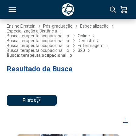
Ensino Einstein
Pós-graduação
Especialização
Especialização a Distância
Busca: terapeuta ocupacional
x
Online
RSO
Busca: terapeuta ocupacional
x
Dentista
Busca: terapeuta ocupacional
x
Enfermagem
Busca: terapeuta ocupacional
x
320
Busca: terapeuta ocupacional
x
TIVAS
Resultado da Busca
S
IN
ONAL
Filtros
 MBA
1
NTRO