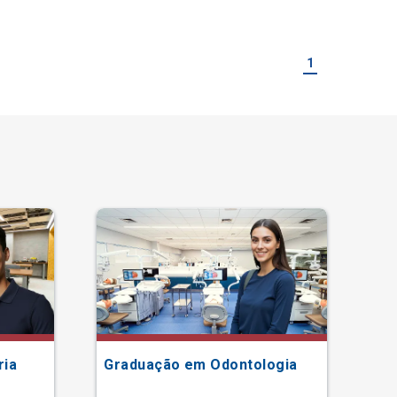
1
ria
Graduação em Odontologia
Gr