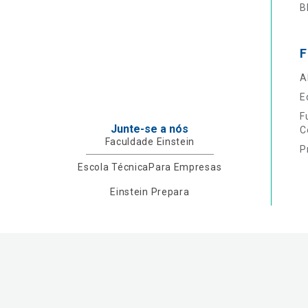
B
F
A
E
F
Junte-se a nós
C
Faculdade Einstein
P
Escola Técnica
Para Empresas
Einstein Prepara