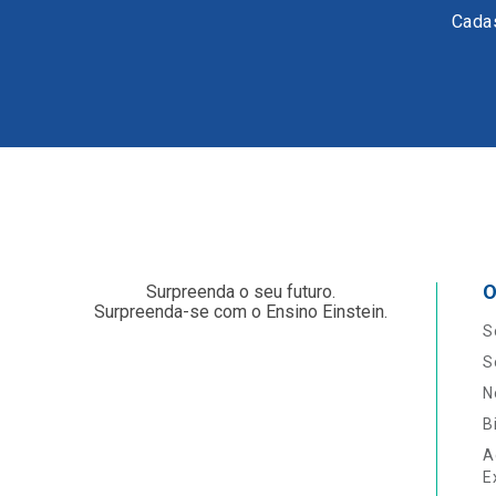
Cadas
O
Surpreenda o seu futuro.
Surpreenda-se com o Ensino Einstein.
S
S
N
B
A
E