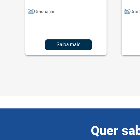
Graduação
Grad
Saiba mais
Quer sab