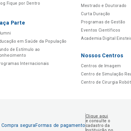
log Fique por Dentro
Mestrado e Doutorado
Curta Duração
aça Parte
Programas de Gestão
Eventos Científicos
lumni
Academia Digital Einstei
ducação em Saúde da População
undo de Estímulo ao
Nossos Centros
onhecimento
rogramas Internacionais
Centros de Imagem
Centro de Simulação Rea
Centro de Cirurgia Robót
Clique aqui
e consulte o
Compra segura
Formas de pagamento
cadastro da
Instituição no