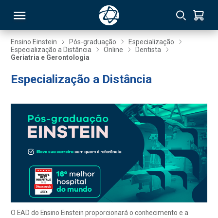
Ensino Einstein
Pós-graduação
Especialização
Especialização a Distância
Online
Dentista
Geriatria e Gerontologia
RSO
Especialização a Distância
TIVAS
S
IN
ONAL
 MBA
O EAD do Ensino Einstein proporcionará o conhecimento e a
NTRO