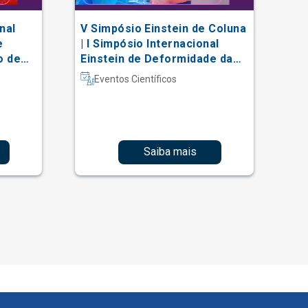
nal
V Simpósio Einstein de Coluna
AC
e
| I Simpósio Internacional
Vi
o de
Einstein de Deformidade da
al
Coluna e Técnicas Complexas
Eventos Científicos
Saiba mais