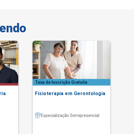
vendo
Taxa de Inscrição Gratuita
ria
Fisioterapia em Gerontologia
Gr
Especialização Semipresencial