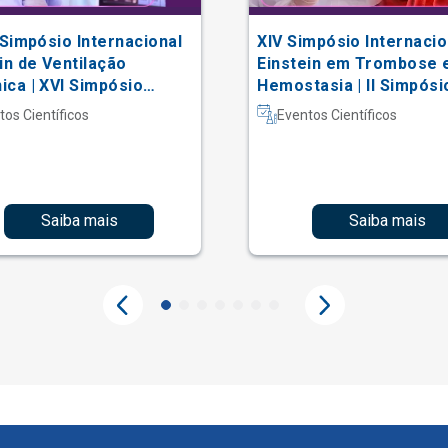
 Simpósio Internacional
XIV Simpósio Internacio
in de Ventilação
Einstein em Trombose 
ca | XVI Simpósio
Hemostasia | II Simpósi
acional Einstein de
Hematologia Laboratori
tos Científicos
Eventos Científicos
erapia em Terapia
iva
Saiba mais
Saiba mais