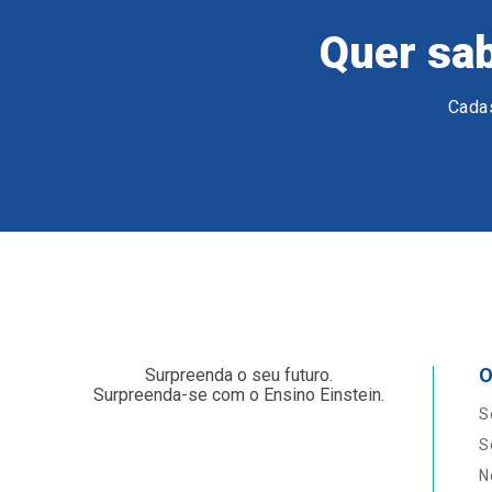
Quer sab
Cadas
O
Surpreenda o seu futuro.
Surpreenda-se com o Ensino Einstein.
S
S
N