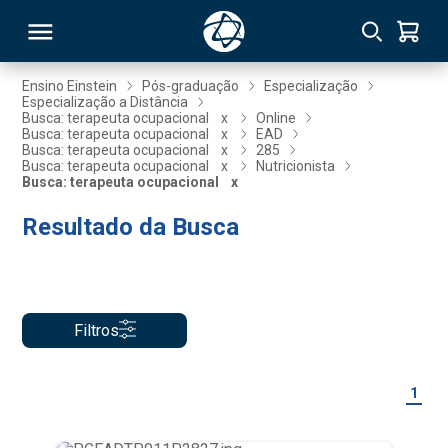
Ensino Einstein
Pós-graduação
Especialização
Especialização a Distância
Busca: terapeuta ocupacional
x
Online
RSO
Busca: terapeuta ocupacional
x
EAD
Busca: terapeuta ocupacional
x
285
Busca: terapeuta ocupacional
x
Nutricionista
Busca: terapeuta ocupacional
x
TIVAS
Resultado da Busca
S
IN
ONAL
Filtros
 MBA
1
NTRO