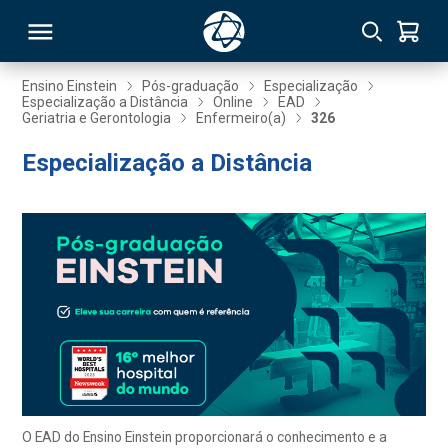
Ensino Einstein
Pós-graduação
Especialização
Especialização a Distância
Online
EAD
Geriatria e Gerontologia
Enfermeiro(a)
326
RSO
Especialização a Distância
TIVAS
S
IN
ONAL
 MBA
O EAD do Ensino Einstein proporcionará o conhecimento e a
NTRO