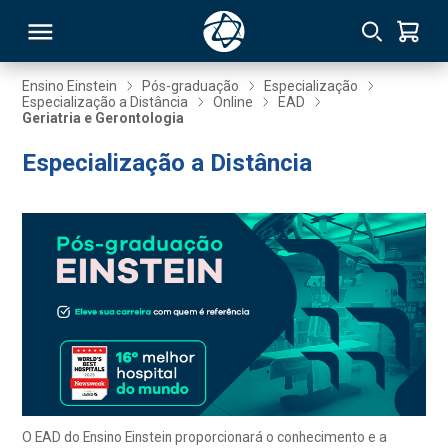
Ensino Einstein
Pós-graduação
Especialização
Especialização a Distância
Online
EAD
Geriatria e Gerontologia
RSO
Especialização a Distância
TIVAS
S
IN
ONAL
 MBA
O EAD do Ensino Einstein proporcionará o conhecimento e a
NTRO