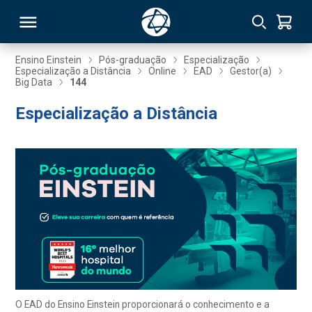
Ensino Einstein
Pós-graduação
Especialização
Especialização a Distância
Online
EAD
Gestor(a)
Big Data
144
RSO
Especialização a Distância
TIVAS
S
IN
ONAL
 MBA
O EAD do Ensino Einstein proporcionará o conhecimento e a
NTRO