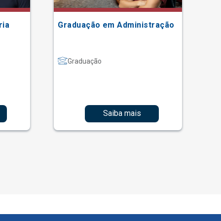
ria
Graduação em Administração
Gr
Graduação
Saiba mais