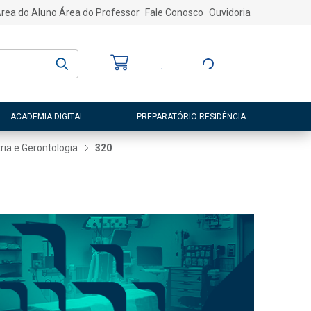
rea do Aluno
Área do Professor
Fale Conosco
Ouvidoria
Bem-vindo
(a)
Entre ou Cadastre-
se
ACADEMIA DIGITAL
PREPARATÓRIO RESIDÊNCIA
tria e Gerontologia
320