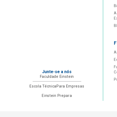
B
A
E
B
F
A
E
F
Junte-se a nós
C
Faculdade Einstein
P
Escola Técnica
Para Empresas
Einstein Prepara