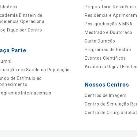
iblioteca
Preparatório Residência
cademia Einstein de
Residência e Aprimora
xcelência Operacional
Pós-graduação & MBA
log Fique por Dentro
Mestrado e Doutorado
Curta Duração
aça Parte
Programas de Gestão
Eventos Científicos
lumni
Academia Digital Einstei
ducação em Saúde da População
undo de Estímulo ao
Nossos Centros
onhecimento
rogramas Internacionais
Centros de Imagem
Centro de Simulação Rea
Centro de Cirurgia Robót