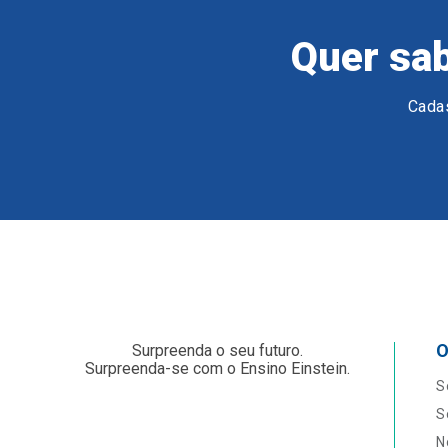
Quer sab
Cadas
O
Surpreenda o seu futuro.
Surpreenda-se com o Ensino Einstein.
S
S
N