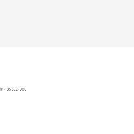
 SP - 05652-000
Ol