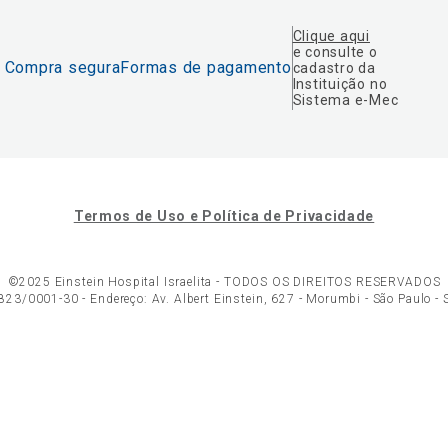
Clique aqui
e consulte o
Compra segura
Formas de pagamento
cadastro da
Instituição no
Sistema e-Mec
Termos de Uso e Política de Privacidade
©2025 Einstein Hospital Israelita -
TODOS OS DIREITOS RESERVADOS
23/0001-30 - Endereço: Av. Albert Einstein, 627 - Morumbi - São Paulo -