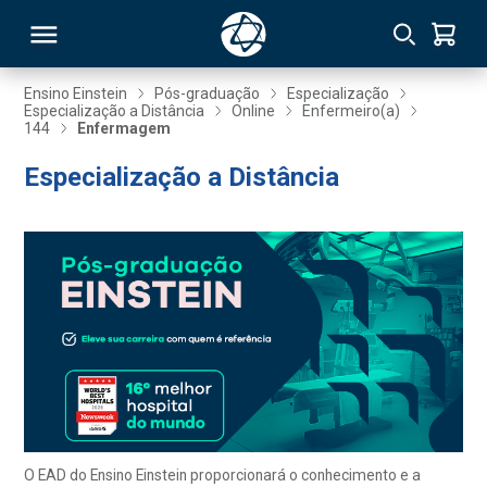
Ensino Einstein
Pós-graduação
Especialização
Especialização a Distância
Online
Enfermeiro(a)
144
Enfermagem
RSO
Especialização a Distância
TIVAS
S
IN
ONAL
 MBA
O EAD do Ensino Einstein proporcionará o conhecimento e a
NTRO