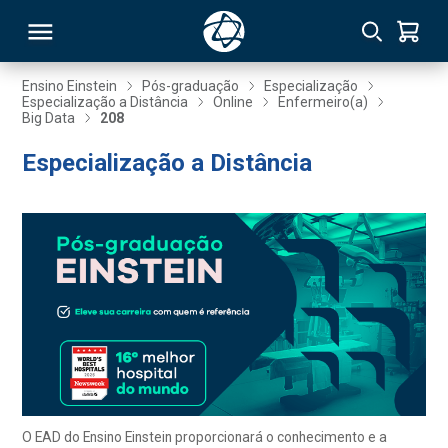
Ensino Einstein
Pós-graduação
Especialização
Especialização a Distância
Online
Enfermeiro(a)
Big Data
208
RSO
Especialização a Distância
TIVAS
S
IN
ONAL
 MBA
O EAD do Ensino Einstein proporcionará o conhecimento e a
NTRO