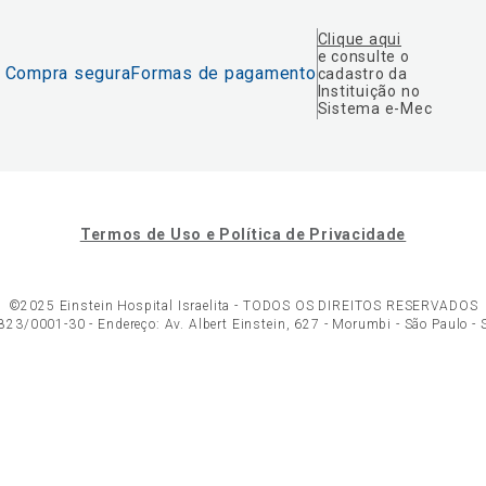
Clique aqui
e consulte o
Compra segura
Formas de pagamento
cadastro da
Instituição no
Sistema e-Mec
Termos de Uso e Política de Privacidade
©2025 Einstein Hospital Israelita -
TODOS OS DIREITOS RESERVADOS
23/0001-30 - Endereço: Av. Albert Einstein, 627 - Morumbi - São Paulo -