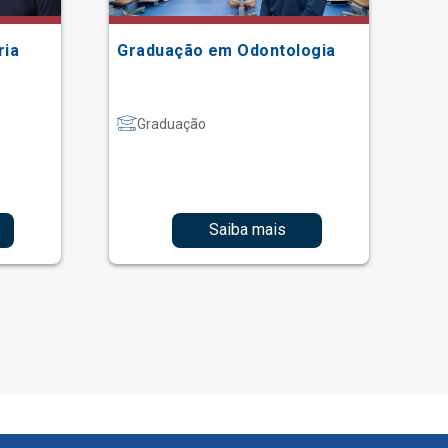
ria
Graduação em Odontologia
Gr
Graduação
Saiba mais