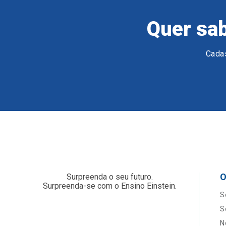
Quer sab
Cadas
O
Surpreenda o seu futuro.
Surpreenda-se com o Ensino Einstein.
S
S
N