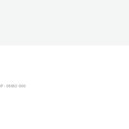
 SP - 05652-000
Ol