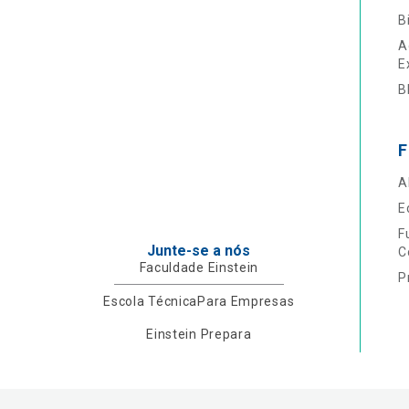
B
A
E
B
F
A
E
F
Junte-se a nós
C
Faculdade Einstein
P
Escola Técnica
Para Empresas
Einstein Prepara