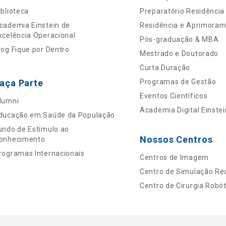
iblioteca
Preparatório Residência
cademia Einstein de
Residência e Aprimora
xcelência Operacional
Pós-graduação & MBA
log Fique por Dentro
Mestrado e Doutorado
Curta Duração
aça Parte
Programas de Gestão
Eventos Científicos
lumni
Academia Digital Einstei
ducação em Saúde da População
undo de Estímulo ao
Nossos Centros
onhecimento
rogramas Internacionais
Centros de Imagem
Centro de Simulação Rea
Centro de Cirurgia Robót