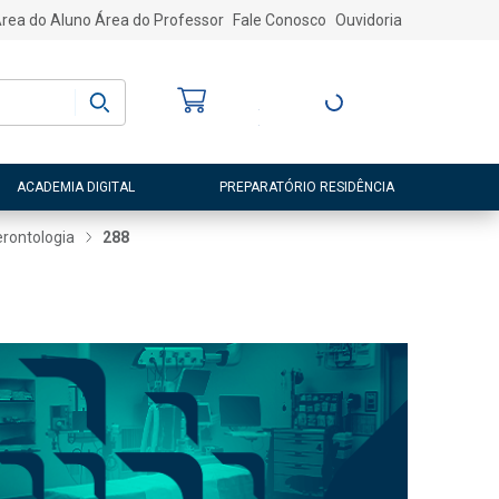
rea do Aluno
Área do Professor
Fale Conosco
Ouvidoria
Bem-vindo
(a)
Entre ou Cadastre-
se
ACADEMIA DIGITAL
PREPARATÓRIO RESIDÊNCIA
erontologia
288