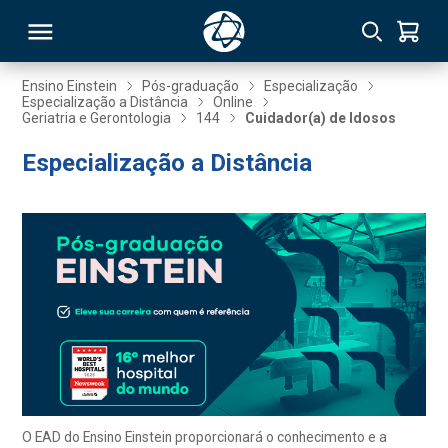
Ensino Einstein
Pós-graduação
Especialização
Especialização a Distância
Online
Geriatria e Gerontologia
144
Cuidador(a) de Idosos
RSO
Especialização a Distância
TIVAS
S
IN
ONAL
 MBA
O EAD do Ensino Einstein proporcionará o conhecimento e a
NTRO