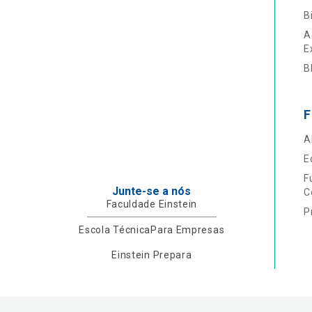
B
A
E
B
F
A
E
F
Junte-se a nós
C
Faculdade Einstein
P
Escola Técnica
Para Empresas
Einstein Prepara