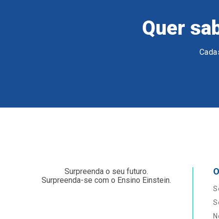
Quer sab
Cadas
O
Surpreenda o seu futuro.
Surpreenda-se com o Ensino Einstein.
S
S
N