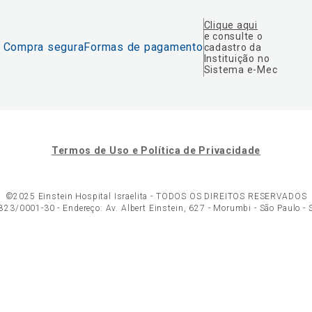
Clique aqui
e consulte o
Compra segura
Formas de pagamento
cadastro da
Instituição no
Sistema e-Mec
Termos de Uso e Política de Privacidade
©2025 Einstein Hospital Israelita -
TODOS OS DIREITOS RESERVADOS
23/0001-30 - Endereço: Av. Albert Einstein, 627 - Morumbi - São Paulo -