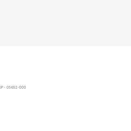
 SP - 05652-000
Ol