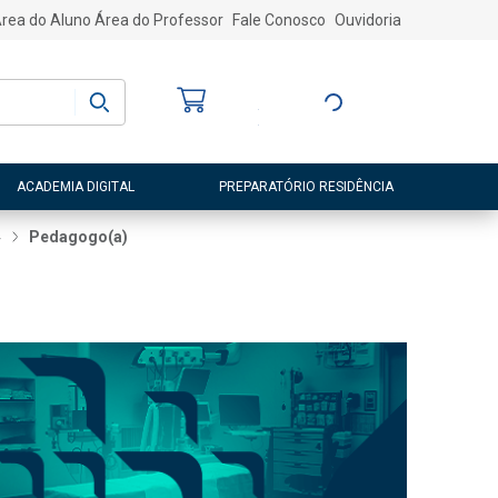
rea do Aluno
Área do Professor
Fale Conosco
Ouvidoria
Bem-vindo
(a)
Entre ou Cadastre-
se
ACADEMIA DIGITAL
PREPARATÓRIO RESIDÊNCIA
4
Pedagogo(a)