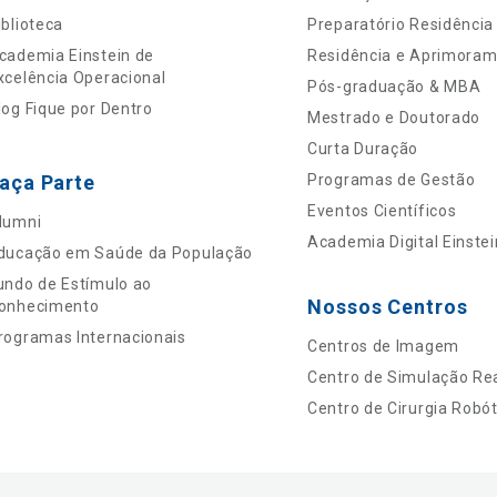
iblioteca
Preparatório Residência
cademia Einstein de
Residência e Aprimora
xcelência Operacional
Pós-graduação & MBA
log Fique por Dentro
Mestrado e Doutorado
Curta Duração
aça Parte
Programas de Gestão
Eventos Científicos
lumni
Academia Digital Einstei
ducação em Saúde da População
undo de Estímulo ao
Nossos Centros
onhecimento
rogramas Internacionais
Centros de Imagem
Centro de Simulação Rea
Centro de Cirurgia Robót