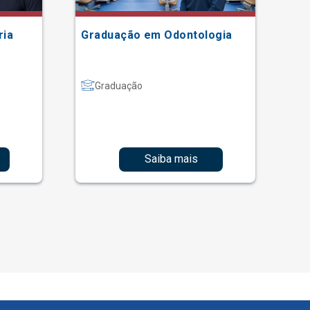
ria
Graduação em Odontologia
Gr
Graduação
Saiba mais