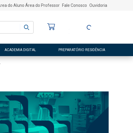
rea do Aluno
Área do Professor
Fale Conosco
Ouvidoria
Bem-vindo
(a)
Entre ou Cadastre-
se
ACADEMIA DIGITAL
PREPARATÓRIO RESIDÊNCIA
4