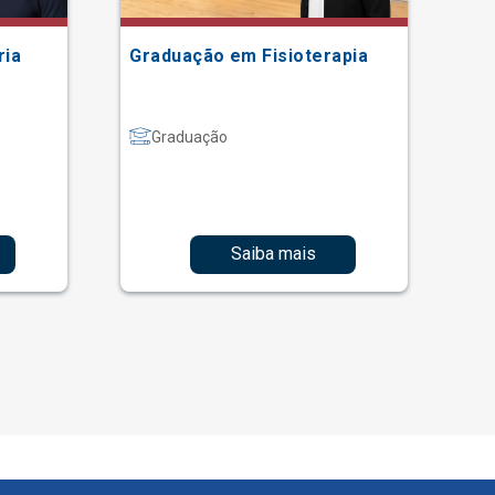
ria
Graduação em Fisioterapia
Gr
Graduação
Saiba mais