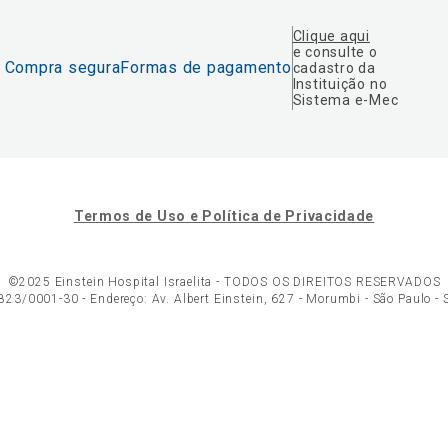
Clique aqui
e consulte o
Compra segura
Formas de pagamento
cadastro da
Instituição no
Sistema e-Mec
Termos de Uso e Política de Privacidade
©2025 Einstein Hospital Israelita -
TODOS OS DIREITOS RESERVADOS
23/0001-30 - Endereço: Av. Albert Einstein, 627 - Morumbi - São Paulo -