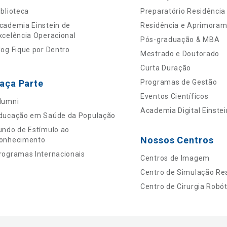
iblioteca
Preparatório Residência
cademia Einstein de
Residência e Aprimora
xcelência Operacional
Pós-graduação & MBA
log Fique por Dentro
Mestrado e Doutorado
Curta Duração
aça Parte
Programas de Gestão
Eventos Científicos
lumni
Academia Digital Einstei
ducação em Saúde da População
undo de Estímulo ao
Nossos Centros
onhecimento
rogramas Internacionais
Centros de Imagem
Centro de Simulação Rea
Centro de Cirurgia Robót