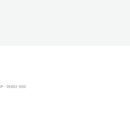
 SP - 05652-000
Ol