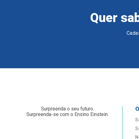
Quer sab
Cadas
O
Surpreenda o seu futuro.
Surpreenda-se com o Ensino Einstein.
S
S
N