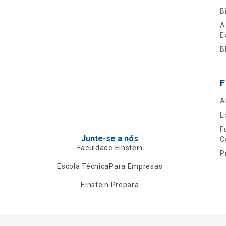
B
A
E
B
F
A
E
F
Junte-se a nós
C
Faculdade Einstein
P
Escola Técnica
Para Empresas
Einstein Prepara