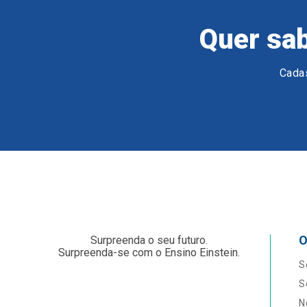
Quer sab
Cadas
O
Surpreenda o seu futuro.
Surpreenda-se com o Ensino Einstein.
S
S
N