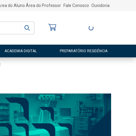
rea do Aluno
Área do Professor
Fale Conosco
Ouvidoria
Bem-vindo
(a)
Entre ou Cadastre-
se
ACADEMIA DIGITAL
PREPARATÓRIO RESIDÊNCIA
8