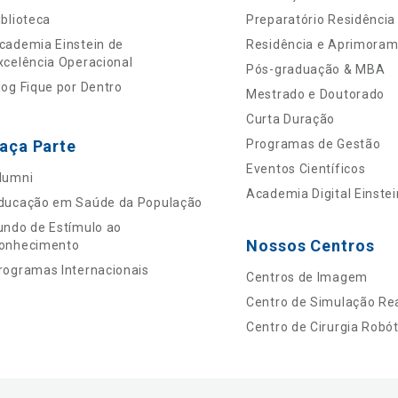
iblioteca
Preparatório Residência
cademia Einstein de
Residência e Aprimora
xcelência Operacional
Pós-graduação & MBA
log Fique por Dentro
Mestrado e Doutorado
Curta Duração
aça Parte
Programas de Gestão
Eventos Científicos
lumni
Academia Digital Einstei
ducação em Saúde da População
undo de Estímulo ao
Nossos Centros
onhecimento
rogramas Internacionais
Centros de Imagem
Centro de Simulação Rea
Centro de Cirurgia Robót