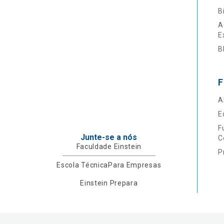
B
A
E
B
F
A
E
F
Junte-se a nós
C
Faculdade Einstein
P
Escola Técnica
Para Empresas
Einstein Prepara