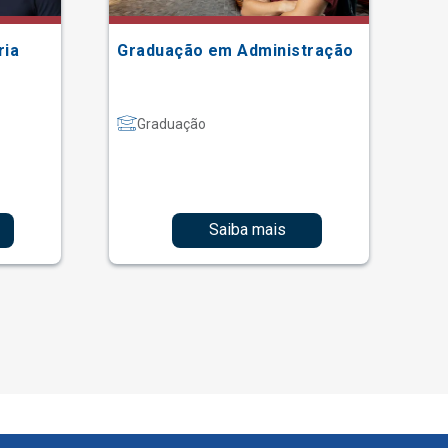
ria
Graduação em Administração
Gr
Graduação
Saiba mais