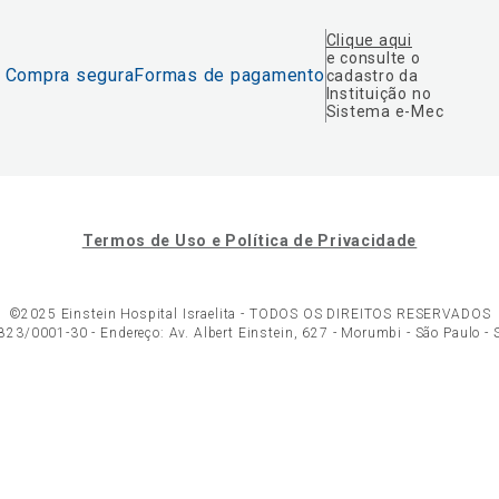
Clique aqui
e consulte o
Compra segura
Formas de pagamento
cadastro da
Instituição no
Sistema e-Mec
Termos de Uso e Política de Privacidade
©2025 Einstein Hospital Israelita -
TODOS OS DIREITOS RESERVADOS
23/0001-30 - Endereço: Av. Albert Einstein, 627 - Morumbi - São Paulo -