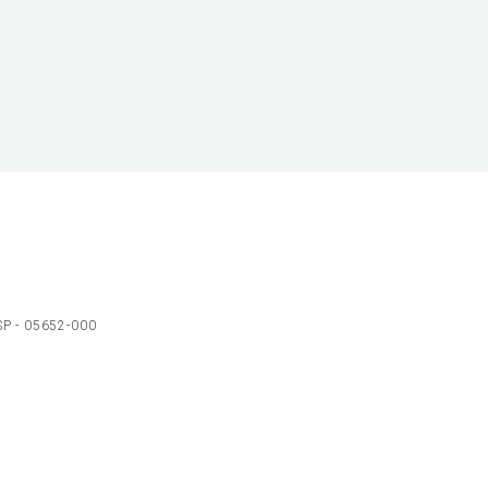
 SP - 05652-000
Ol