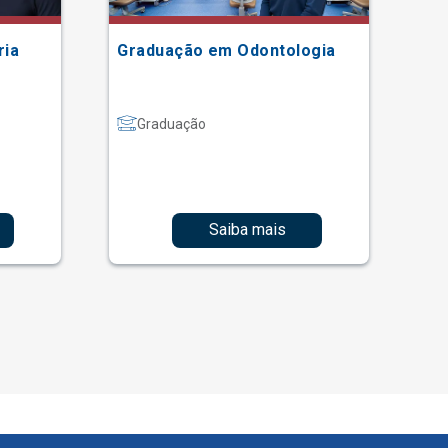
ria
Graduação em Odontologia
Gr
Graduação
Saiba mais