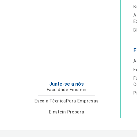
B
A
E
B
F
A
E
F
Junte-se a nós
C
Faculdade Einstein
P
Escola Técnica
Para Empresas
Einstein Prepara