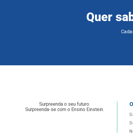
Quer sab
Cadas
O
Surpreenda o seu futuro.
Surpreenda-se com o Ensino Einstein.
S
S
N