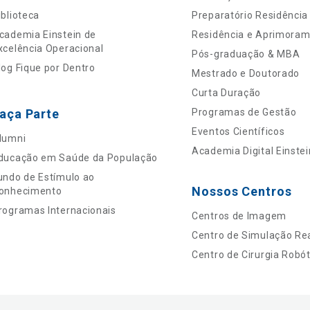
iblioteca
Preparatório Residência
cademia Einstein de
Residência e Aprimora
xcelência Operacional
Pós-graduação & MBA
log Fique por Dentro
Mestrado e Doutorado
Curta Duração
aça Parte
Programas de Gestão
Eventos Científicos
lumni
Academia Digital Einstei
ducação em Saúde da População
undo de Estímulo ao
Nossos Centros
onhecimento
rogramas Internacionais
Centros de Imagem
Centro de Simulação Rea
Centro de Cirurgia Robót