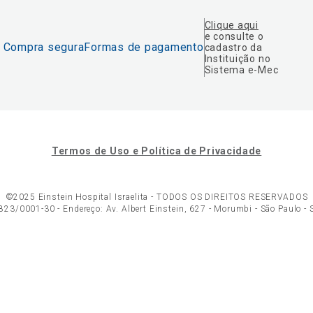
Clique aqui
e consulte o
Compra segura
Formas de pagamento
cadastro da
Instituição no
Sistema e-Mec
Termos de Uso e Política de Privacidade
©2025 Einstein Hospital Israelita -
TODOS OS DIREITOS RESERVADOS
23/0001-30 - Endereço: Av. Albert Einstein, 627 - Morumbi - São Paulo -