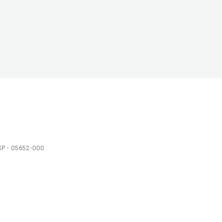
 SP - 05652-000
Ol