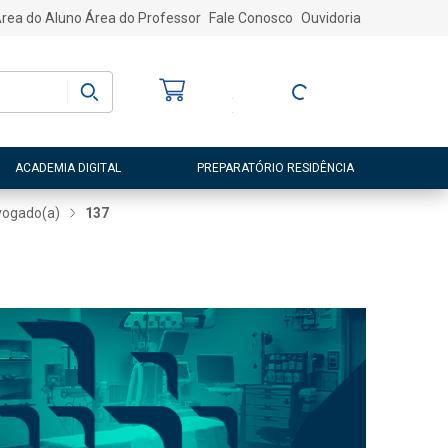
rea do Aluno
Área do Professor
Fale Conosco
Ouvidoria
Bem-vindo
(a)
Entre ou Cadastre-
se
ACADEMIA DIGITAL
PREPARATÓRIO RESIDÊNCIA
ogado(a)
137