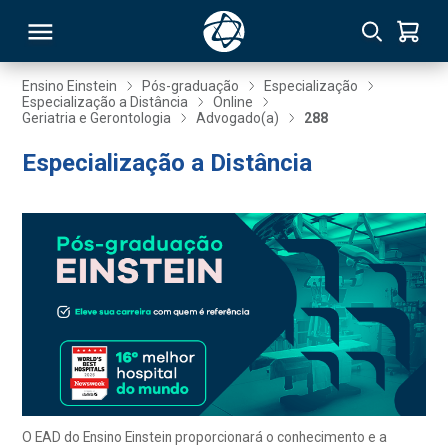
Ensino Einstein
Pós-graduação
Especialização
Especialização a Distância
Online
Geriatria e Gerontologia
Advogado(a)
288
RSO
Especialização a Distância
TIVAS
S
IN
ONAL
 MBA
O EAD do Ensino Einstein proporcionará o conhecimento e a
NTRO