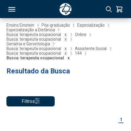
Ensino Einstein
Pós-graduação
Especialização
Especialização a Distância
Busca: terapeuta ocupacional
x
Online
RSO
Busca: terapeuta ocupacional
x
Geriatria e Gerontologia
Busca: terapeuta ocupacional
x
Assistente Social
Busca: terapeuta ocupacional
x
144
TIVAS
Busca: terapeuta ocupacional
x
S
IN
Resultado da Busca
ONAL
Filtros
 MBA
1
NTRO