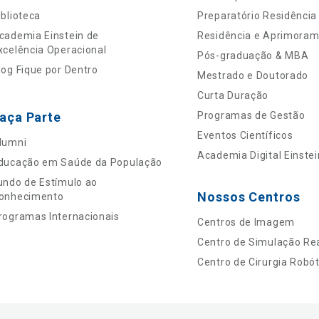
iblioteca
Preparatório Residência
cademia Einstein de
Residência e Aprimora
xcelência Operacional
Pós-graduação & MBA
log Fique por Dentro
Mestrado e Doutorado
Curta Duração
aça Parte
Programas de Gestão
Eventos Científicos
lumni
Academia Digital Einstei
ducação em Saúde da População
undo de Estímulo ao
Nossos Centros
onhecimento
rogramas Internacionais
Centros de Imagem
Centro de Simulação Rea
Centro de Cirurgia Robót