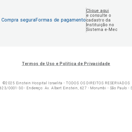
Clique aqui
e consulte o
Compra segura
Formas de pagamento
cadastro da
Instituição no
Sistema e-Mec
Termos de Uso e Política de Privacidade
©2025 Einstein Hospital Israelita -
TODOS OS DIREITOS RESERVADOS
23/0001-30 - Endereço: Av. Albert Einstein, 627 - Morumbi - São Paulo -