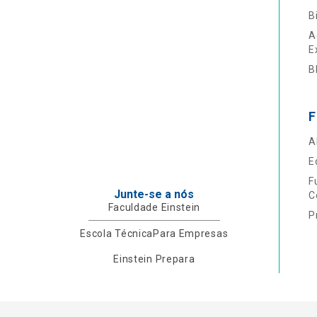
B
A
E
B
F
A
E
F
Junte-se a nós
C
Faculdade Einstein
P
Escola Técnica
Para Empresas
Einstein Prepara