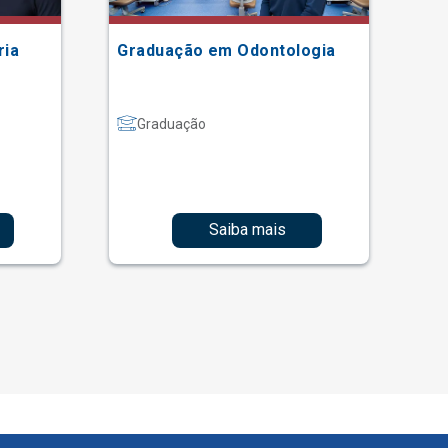
ria
Graduação em Odontologia
Gr
Graduação
Saiba mais