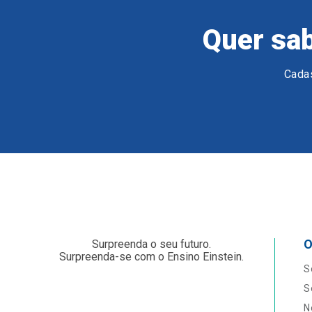
Quer sab
Cadas
O
Surpreenda o seu futuro.
Surpreenda-se com o Ensino Einstein.
S
S
N