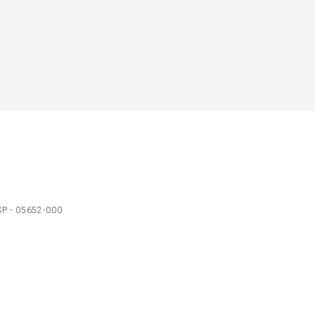
 SP - 05652-000
Ol