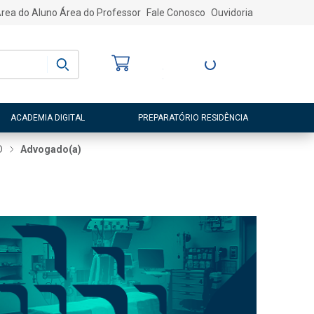
rea do Aluno
Área do Professor
Fale Conosco
Ouvidoria
Bem-vindo
(a)
Entre ou Cadastre-
se
ACADEMIA DIGITAL
PREPARATÓRIO RESIDÊNCIA
D
Advogado(a)