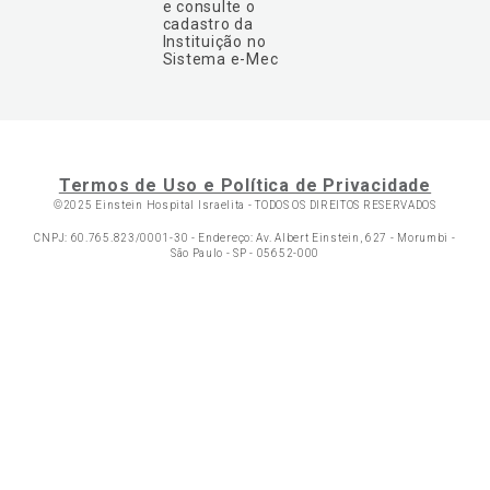
e consulte o
cadastro da
Instituição no
Sistema e-Mec
Termos de Uso e Política de Privacidade
©2025 Einstein Hospital Israelita -
TODOS OS DIREITOS RESERVADOS
CNPJ: 60.765.823/0001-30 - Endereço: Av. Albert Einstein, 627 - Morumbi -
São Paulo - SP - 05652-000
Ol
C
p
t