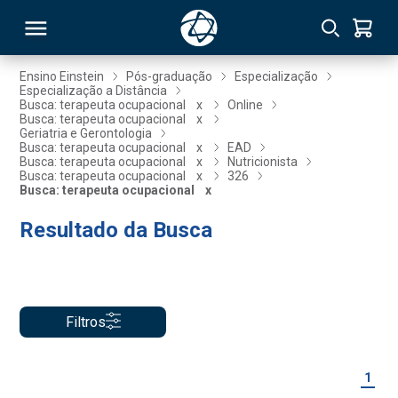
Ensino Einstein
Pós-graduação
Especialização
Especialização a Distância
Busca: terapeuta ocupacional
x
Online
RSO
Busca: terapeuta ocupacional
x
Geriatria e Gerontologia
Busca: terapeuta ocupacional
x
EAD
Busca: terapeuta ocupacional
x
Nutricionista
TIVAS
Busca: terapeuta ocupacional
x
326
Busca: terapeuta ocupacional
x
S
IN
Resultado da Busca
ONAL
 MBA
Filtros
1
NTRO