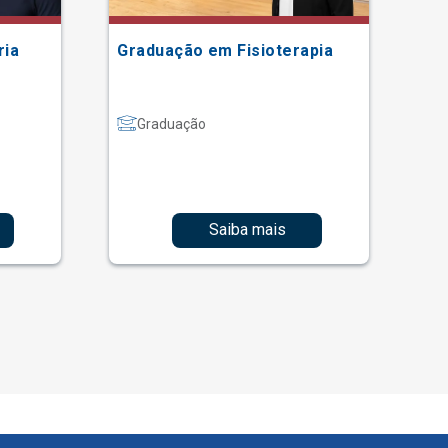
ria
Graduação em Fisioterapia
Gr
Graduação
Saiba mais