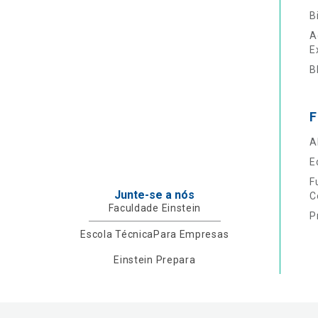
B
A
E
B
F
A
E
F
Junte-se a nós
C
Faculdade Einstein
P
Escola Técnica
Para Empresas
Einstein Prepara