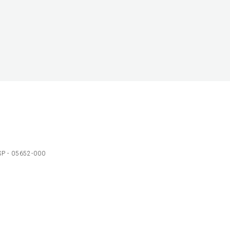
 SP - 05652-000
Ol