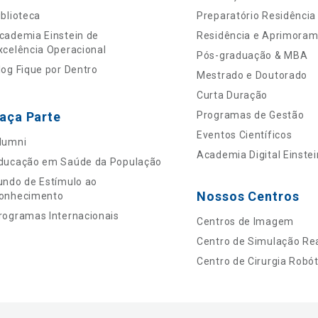
iblioteca
Preparatório Residência
cademia Einstein de
Residência e Aprimora
xcelência Operacional
Pós-graduação & MBA
log Fique por Dentro
Mestrado e Doutorado
Curta Duração
aça Parte
Programas de Gestão
Eventos Científicos
lumni
Academia Digital Einstei
ducação em Saúde da População
undo de Estímulo ao
Nossos Centros
onhecimento
rogramas Internacionais
Centros de Imagem
Centro de Simulação Rea
Centro de Cirurgia Robót