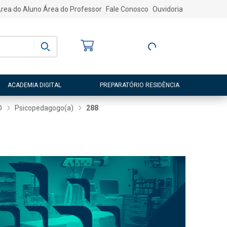
rea do Aluno
Área do Professor
Fale Conosco
Ouvidoria
Bem-vindo
(a)
Entre ou Cadastre-
se
ACADEMIA DIGITAL
PREPARATÓRIO RESIDÊNCIA
D
Psicopedagogo(a)
288