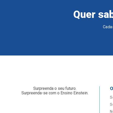
Quer sab
Cadas
O
Surpreenda o seu futuro.
Surpreenda-se com o Ensino Einstein.
S
S
N