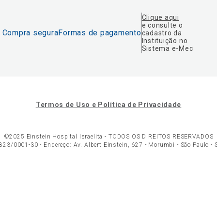
Clique aqui
e consulte o
Compra segura
Formas de pagamento
cadastro da
Instituição no
Sistema e-Mec
Termos de Uso e Política de Privacidade
©2025 Einstein Hospital Israelita -
TODOS OS DIREITOS RESERVADOS
23/0001-30 - Endereço: Av. Albert Einstein, 627 - Morumbi - São Paulo -