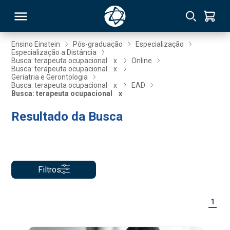
Ensino Einstein
Pós-graduação
Especialização
Especialização a Distância
Busca: terapeuta ocupacional
x
Online
RSO
Busca: terapeuta ocupacional
x
Geriatria e Gerontologia
Busca: terapeuta ocupacional
x
EAD
Busca: terapeuta ocupacional
x
TIVAS
Resultado da Busca
S
IN
ONAL
Filtros
 MBA
1
NTRO