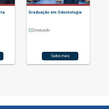
ria
Graduação em Odontologia
Gr
Graduação
Saiba mais