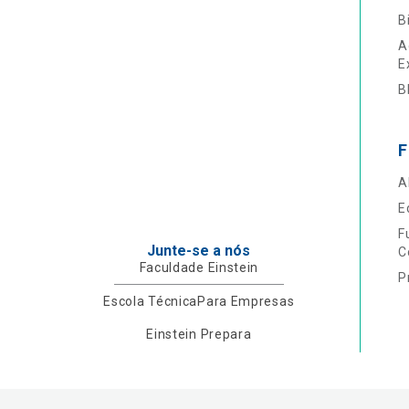
B
A
E
B
F
A
E
F
Junte-se a nós
C
Faculdade Einstein
P
Escola Técnica
Para Empresas
Einstein Prepara