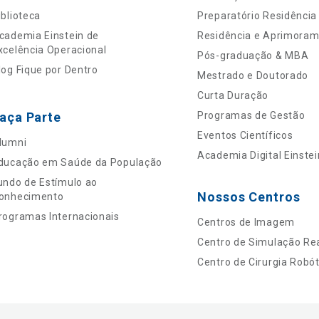
iblioteca
Preparatório Residência
cademia Einstein de
Residência e Aprimora
xcelência Operacional
Pós-graduação & MBA
log Fique por Dentro
Mestrado e Doutorado
Curta Duração
aça Parte
Programas de Gestão
Eventos Científicos
lumni
Academia Digital Einstei
ducação em Saúde da População
undo de Estímulo ao
Nossos Centros
onhecimento
rogramas Internacionais
Centros de Imagem
Centro de Simulação Rea
Centro de Cirurgia Robót