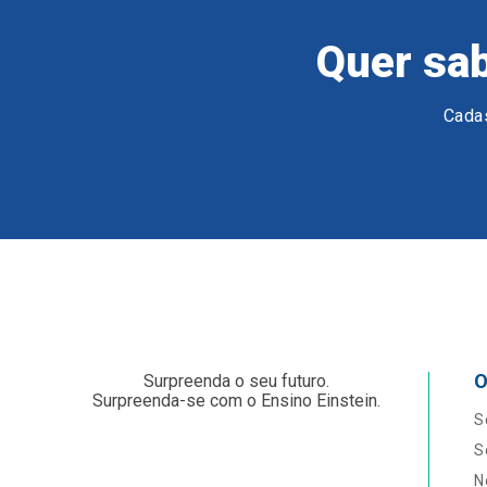
Quer sab
Cadas
O
Surpreenda o seu futuro.
Surpreenda-se com o Ensino Einstein.
S
S
N