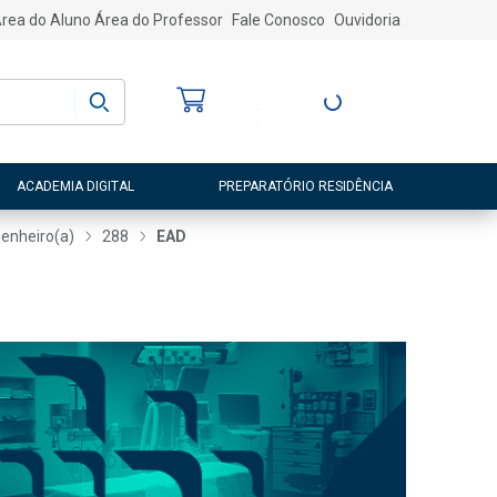
rea do Aluno
Área do Professor
Fale Conosco
Ouvidoria
Bem-vindo
(a)
Entre ou Cadastre-
se
ACADEMIA DIGITAL
PREPARATÓRIO RESIDÊNCIA
enheiro(a)
288
EAD