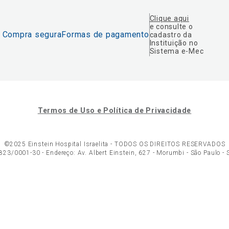
Clique aqui
e consulte o
Compra segura
Formas de pagamento
cadastro da
Instituição no
Sistema e-Mec
Termos de Uso e Política de Privacidade
©2025 Einstein Hospital Israelita -
TODOS OS DIREITOS RESERVADOS
23/0001-30 - Endereço: Av. Albert Einstein, 627 - Morumbi - São Paulo -