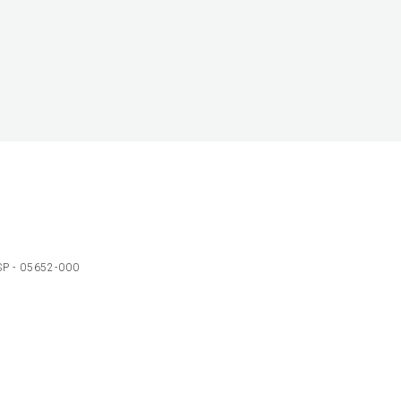
 SP - 05652-000
Ol