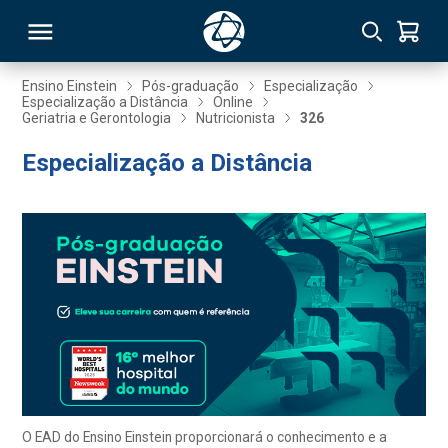
Ensino Einstein
Pós-graduação
Especialização
Especialização a Distância
Online
Geriatria e Gerontologia
Nutricionista
326
RSO
Especialização a Distância
TIVAS
S
IN
ONAL
 MBA
O EAD do Ensino Einstein proporcionará o conhecimento e a
NTRO