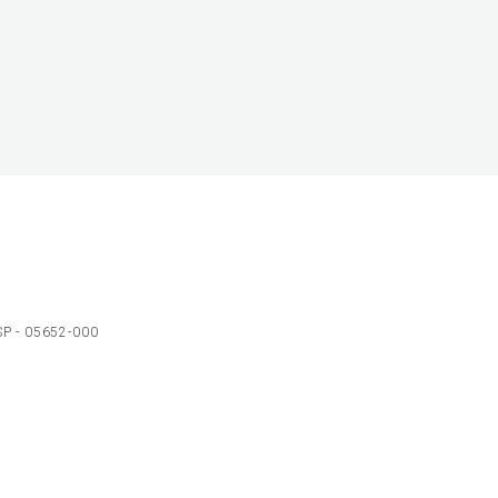
 SP - 05652-000
Ol