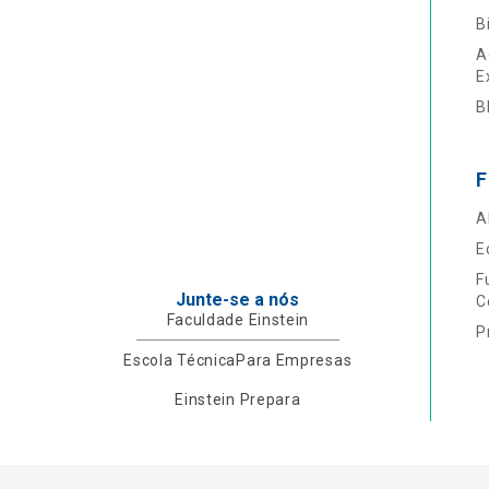
B
A
E
B
F
A
E
F
Junte-se a nós
C
Faculdade Einstein
P
Escola Técnica
Para Empresas
Einstein Prepara