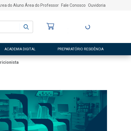
rea do Aluno
Área do Professor
Fale Conosco
Ouvidoria
Bem-vindo
(a)
Entre ou Cadastre-
se
ACADEMIA DIGITAL
PREPARATÓRIO RESIDÊNCIA
ricionista