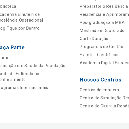
iblioteca
Preparatório Residência
cademia Einstein de
Residência e Aprimora
xcelência Operacional
Pós-graduação & MBA
log Fique por Dentro
Mestrado e Doutorado
Curta Duração
aça Parte
Programas de Gestão
Eventos Científicos
lumni
Academia Digital Einstei
ducação em Saúde da População
undo de Estímulo ao
Nossos Centros
onhecimento
rogramas Internacionais
Centros de Imagem
Centro de Simulação Rea
Centro de Cirurgia Robót