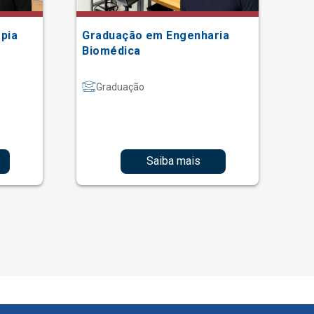
pia
Graduação em Engenharia
Gr
Biomédica
Graduação
Saiba mais