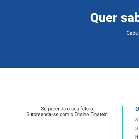
Quer sab
Cadas
O
Surpreenda o seu futuro.
Surpreenda-se com o Ensino Einstein.
S
S
N