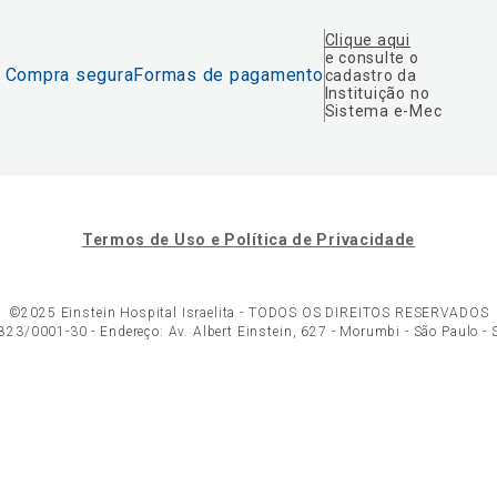
Clique aqui
e consulte o
Compra segura
Formas de pagamento
cadastro da
Instituição no
Sistema e-Mec
Termos de Uso e Política de Privacidade
©2025 Einstein Hospital Israelita -
TODOS OS DIREITOS RESERVADOS
23/0001-30 - Endereço: Av. Albert Einstein, 627 - Morumbi - São Paulo -